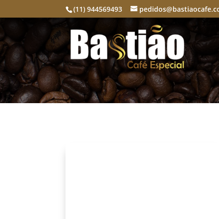
(11) 944569493
pedidos@bastiaocafe.