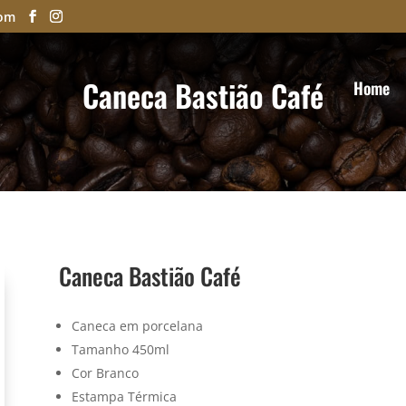
com
Caneca Bastião Café
Home
Caneca Bastião Café
Caneca em porcelana
Tamanho 450ml
Cor Branco
Estampa Térmica