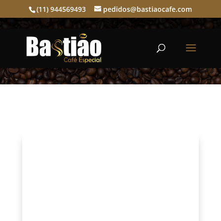
(11) 944569493
pedidos@bastiaocafe.com
Café torrado e moído –
torra média – 1kg.