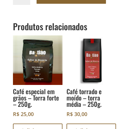
e
moído
-
Produtos relacionados
torra
média
-
1kg.
quantidade
Café especial em
Café torrado e
grãos – Torra forte
moído – torra
– 250g.
média – 250g.
R$
25,00
R$
30,00