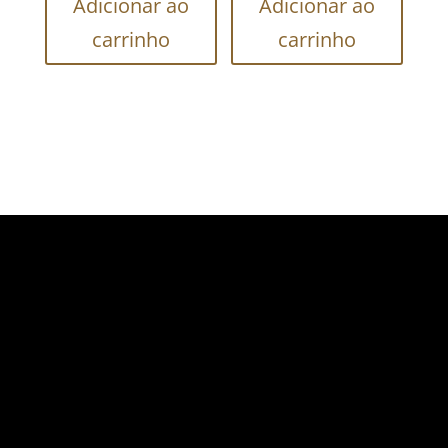
Adicionar ao
Adicionar ao
carrinho
carrinho
FAÇA O SEU PEDIDO
SEG Á SEX
08:00h - 18:00h